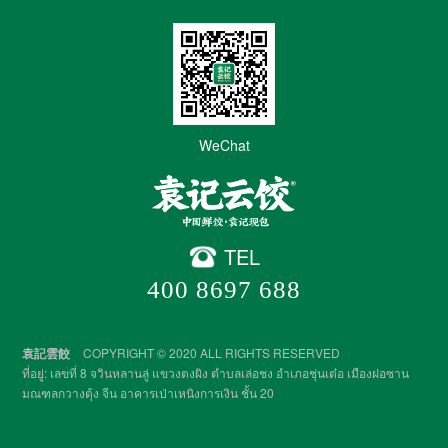
WeChat
TEL
400 8697 688
袁記雲餃
COPYRIGHT © 2020 ALL RIGHTS RESERVED
ที่อยู่: เลขที่ 8 จวินหลานลู่ แขวงตงผิง ตำบลเล่อชง อำเภอชุ่นเต๋อ เมืองฝอซาน
มณฑลกวางตุ้ง จีน อาคารเป่าเหนิงการเงิน ชั้น 20