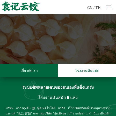
CN
/
TH
เกี่ยวกับเรา
โรงงานทันสมัย
ระบบซัพพลายเชนของตนเองที่แข็งแกร่ง
โรงงานทันสมัย 5 แห่ง
บริษัท กวางตุ้งฮั่น嫂ฟู้ดเทคโนโลยี่ จำกัด เป็นบริษัทที่ก่อตั้งร่วมทุนระหว่าง
แบรนด์ "袁記雲餃" และกลุ่มบริษัท "ฮุ่ยเฟิงหยวน" จากฝอซาน ดำเนินธุรกิจหลัก