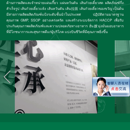
ด้านการผลิตและจำหน่ายแผ่นเกี๊ยว แผ่นหวันตัน เส้นก๋วยเตี๋ยวสด ผลิตภัณฑ์กึ่ง
สำเร็จรูป เส้นก๋วยเตี๋ยวแห้ง เส้นหวันตัน เส้น拉面 เส้นก๋วยเตี๋ยวของขวัญ เป็นต้น
มีสายการผลิตผลิตภัณฑ์แป้งระดับชั้นนำในประเทศ ปฏิบัติตามมาตรฐาน
คุณภาพ GMP, SSOP อย่างเคร่งครัด และสร้างระบบจัดการ HACCP เพื่อรับ
ประกันคุณภาพผลิตภัณฑ์และความปลอดภัยทางอาหาร ฮั่น嫂มุ่งมั่นมอบอาหาร
ที่มีโภชนาการและสุขภาพดีแก่ผู้บริโภค แบ่งปันชีวิตที่มีคุณภาพยิ่งขึ้น